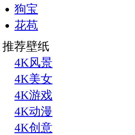
狗宝
花苞
推荐壁纸
4K风景
4K美女
4K游戏
4K动漫
4K创意