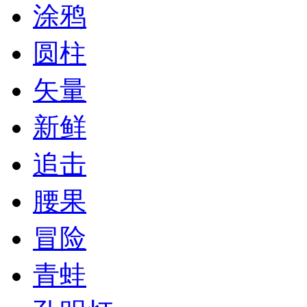
涂鸦
圆柱
矢量
新鲜
追击
腰果
冒险
青蛙