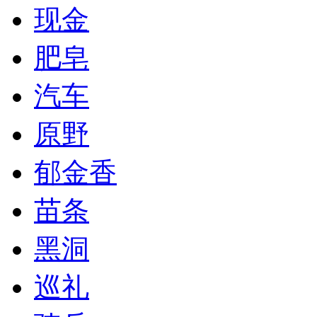
现金
肥皂
汽车
原野
郁金香
苗条
黑洞
巡礼