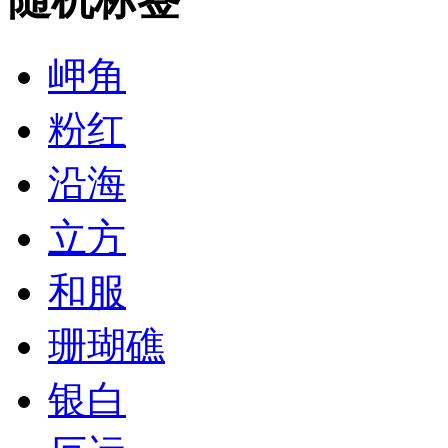
岬角
粉红
沿海
立方
和服
珊瑚礁
银白