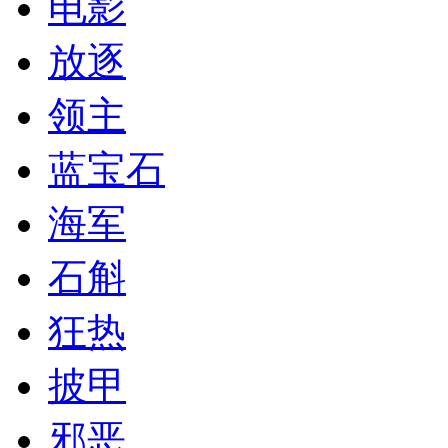
电影
放逐
领主
蓝宝石
海军
石斛
狂热
披甲
邪恶