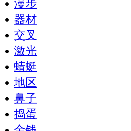
漫步
器材
交叉
激光
蜻蜓
地区
鼻子
捣蛋
金钱