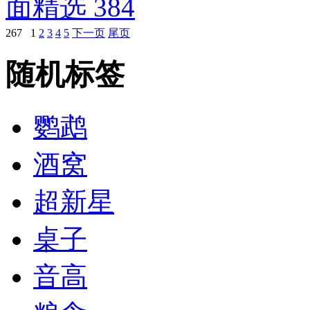
面精选 384
267
1
2
3
4
5
下一页
尾页
随机标签
鹦鹉
酒窝
超新星
桌子
音高