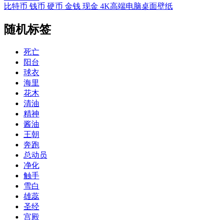
比特币 钱币 硬币 金钱 现金 4K高端电脑桌面壁纸
随机标签
死亡
阳台
球衣
海里
花木
清油
精神
酱油
王朝
奔跑
总动员
净化
触手
雪白
雄蕊
圣经
宫殿