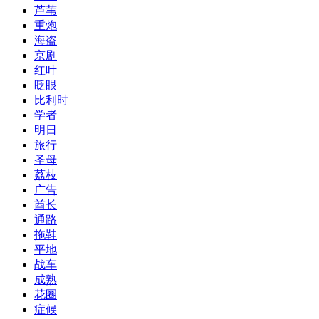
芦苇
重炮
海盗
京剧
红叶
眨眼
比利时
学者
明日
旅行
圣母
荔枝
广告
酋长
通路
拖鞋
平地
战车
成熟
花圈
症候