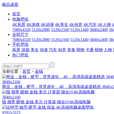
极品桌面
首页
电脑壁纸
4K风景
4K游戏
4K动漫
4K美女
4K创意
4K汽车
4K人物
7680x4320
5120x2880
5120x2160
5120x1440
3840x2400
38
全部尺寸
7680x4320
5120x2880
5120x2160
5120x1440
3840x2400
38
手机壁纸
风景
游戏
美女
动漫
汽车
创意
美食
萌物
卡通
植物
人物
热门壁纸
当前位置：
首页
>
金钱
3840x2160
商业，金钱，硬币，背景虚化，4K，高清高端桌面精选 3840x2
3840x2160
猫 领带 眼镜 金钱 美元 计算器 猫会计4K高端电脑
4592x3223