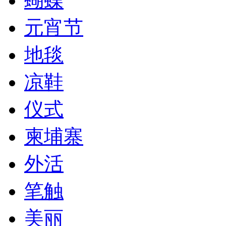
蝴蝶
元宵节
地毯
凉鞋
仪式
柬埔寨
外活
笔触
美丽