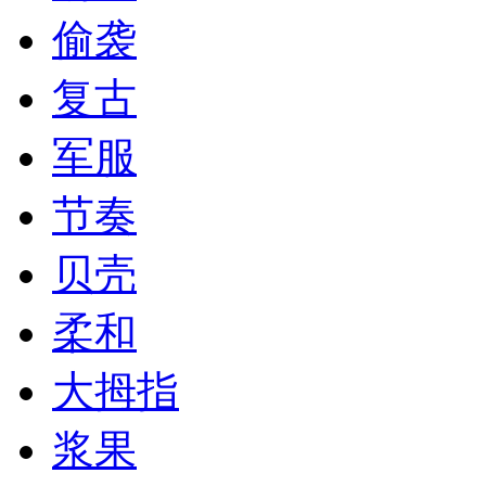
偷袭
复古
军服
节奏
贝壳
柔和
大拇指
浆果