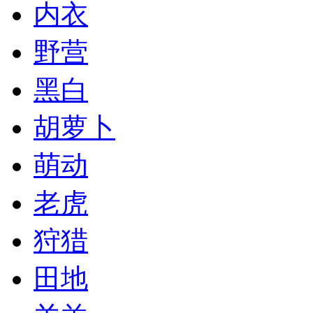
内衣
野营
黑白
胡萝卜
萌动
老虎
狩猎
田地