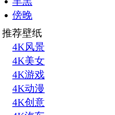
羊羔
傍晚
推荐壁纸
4K风景
4K美女
4K游戏
4K动漫
4K创意