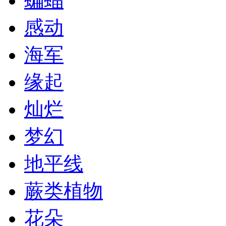
蝙蝠
感动
海军
缘起
灿烂
梦幻
地平线
蕨类植物
花朵