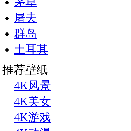
茅草
屠夫
群岛
土耳其
推荐壁纸
4K风景
4K美女
4K游戏