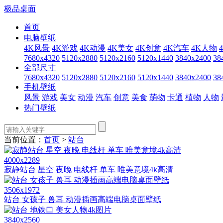
极品桌面
首页
电脑壁纸
4K风景
4K游戏
4K动漫
4K美女
4K创意
4K汽车
4K人物
7680x4320
5120x2880
5120x2160
5120x1440
3840x2400
38
全部尺寸
7680x4320
5120x2880
5120x2160
5120x1440
3840x2400
38
手机壁纸
风景
游戏
美女
动漫
汽车
创意
美食
萌物
卡通
植物
人物
热门壁纸
当前位置：
首页
>
站台
4000x2289
寂静站台 星空 夜晚 电线杆 单车 唯美意境4k高清
3506x1972
站台 女孩子 兽耳 动漫插画高端电脑桌面壁纸
3840x2560