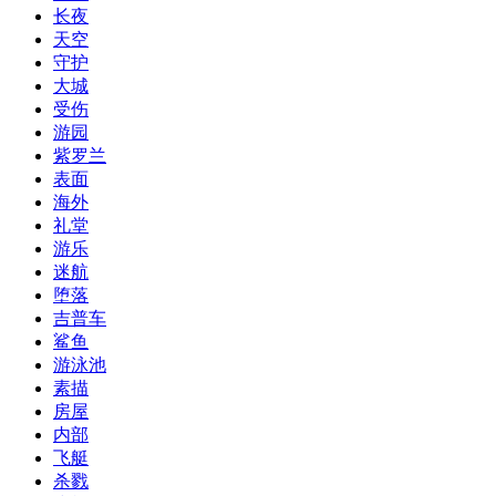
长夜
天空
守护
大城
受伤
游园
紫罗兰
表面
海外
礼堂
游乐
迷航
堕落
吉普车
鲨鱼
游泳池
素描
房屋
内部
飞艇
杀戮