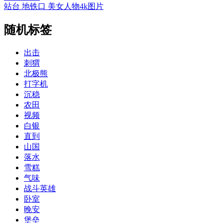
站台 地铁口 美女人物4k图片
随机标签
出击
刺猬
北极熊
打字机
沉稳
农田
视频
白银
直到
山国
落水
雪糕
气味
战斗英雄
卧室
晚安
堡垒