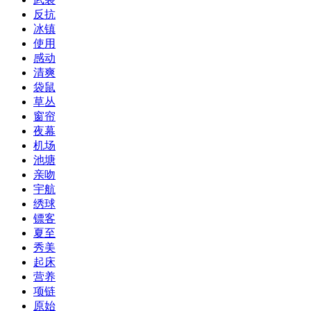
反抗
冰镇
使用
感动
清爽
袋鼠
草丛
窗帘
夜幕
机场
池塘
亲吻
宇航
绣球
镖客
夏至
秀美
起床
营养
项链
原始