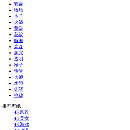
安吉
牧场
本子
火箭
黄昏
花篮
航海
森森
洞穴
透明
猴子
钢管
大殿
水印
先驱
抢劫
推荐壁纸
4K风景
4K美女
4K游戏