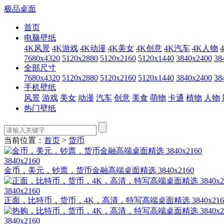
极品桌面
首页
电脑壁纸
4K风景
4K游戏
4K动漫
4K美女
4K创意
4K汽车
4K人物
7680x4320
5120x2880
5120x2160
5120x1440
3840x2400
38
全部尺寸
7680x4320
5120x2880
5120x2160
5120x1440
3840x2400
38
手机壁纸
风景
游戏
美女
动漫
汽车
创意
美食
萌物
卡通
植物
人物
热门壁纸
当前位置：
首页
>
货币
3840x2160
金币，美元，钞票，货币金融高端桌面精选 3840x2160
3840x2160
正面，比特币，货币，4K，高清，特写高端桌面精选 3840x216
3840x2160