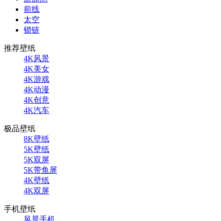
前线
太空
锁链
推荐壁纸
4K风景
4K美女
4K游戏
4K动漫
4K创意
4K汽车
极品壁纸
8K壁纸
5K壁纸
5K双屏
5K带鱼屏
4K壁纸
4K双屏
手机壁纸
风景手机