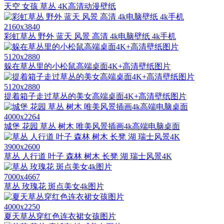
天空 女孩 草丛 4K高清动漫壁纸
2160x3840
彩虹草丛 野外 蓝天 风景 高清 4k电脑壁纸 4k手机
5120x2880
躲在草丛里的小松鼠高端桌面4K+高清壁纸图片
5120x2880
提着箱子走过草丛的美女高端桌面4K+高清壁纸图片
4000x2264
城堡 花园 草丛 树木 唯美风景插画4k高端电脑桌面
3900x2600
草丛 人行道 叶子 森林 树木 长凳 湖 瑞士风景4K
7000x4667
草丛 玫瑰花 斑点美女4k图片
4000x2250
夏天草丛穿红色连衣裙女孩图片