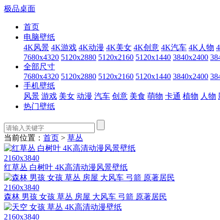
极品桌面
首页
电脑壁纸
4K风景
4K游戏
4K动漫
4K美女
4K创意
4K汽车
4K人物
7680x4320
5120x2880
5120x2160
5120x1440
3840x2400
38
全部尺寸
7680x4320
5120x2880
5120x2160
5120x1440
3840x2400
38
手机壁纸
风景
游戏
美女
动漫
汽车
创意
美食
萌物
卡通
植物
人物
热门壁纸
当前位置：
首页
>
草丛
2160x3840
红草丛 白树叶 4K高清动漫风景壁纸
2160x3840
森林 男孩 女孩 草丛 房屋 大风车 弓箭 原著居民
2160x3840