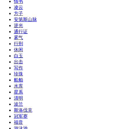
情书
凌云
方子
安第斯山脉
逆光
通行证
雾气
行刑
休闲
白玉
出击
写作
珍珠
船舶
水库
星系
清明
波兰
斯洛伐克
冠军赛
福音
游泳池