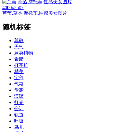
4000x2507
芦苇,草丛,摩托车,性感美女图片
随机标签
尊敬
天气
蕨类植物
希腊
打字机
精美
宝剑
气氛
偷袭
潇潇
灯光
会计
轨道
呼吸
鸟儿