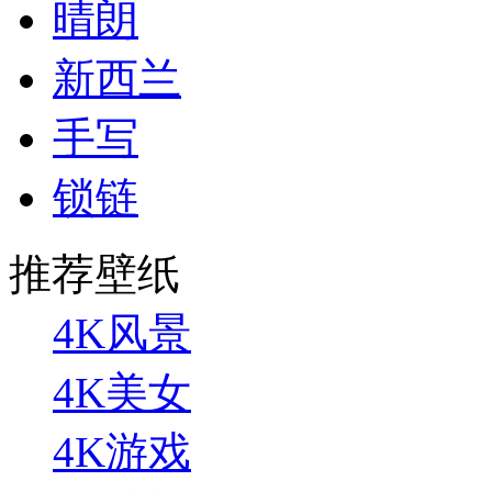
晴朗
新西兰
手写
锁链
推荐壁纸
4K风景
4K美女
4K游戏