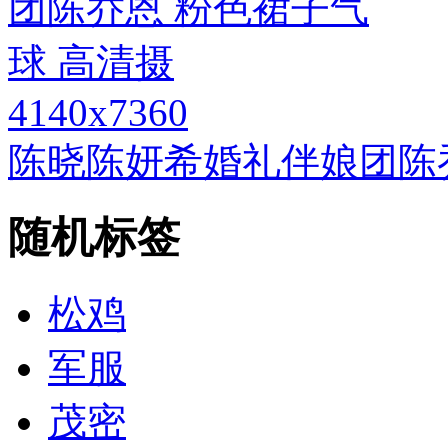
4140x7360
陈晓陈妍希婚礼伴娘团陈乔
随机标签
松鸡
军服
茂密