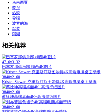
马来西亚
梦乡
热浪
异端
波罗的海
军装
泻湖
相关推荐
4716x3132
巴塞罗那俱乐部 梅西4K图片
3840x2160
Kristen Stewart 克里斯汀斯图尔特4K高端电脑桌面壁纸
3840x2160
蔡徐坤高端桌面4K+高清壁纸图片
3840x2160
刘亦菲黑色裙子4K高端电脑桌面壁纸