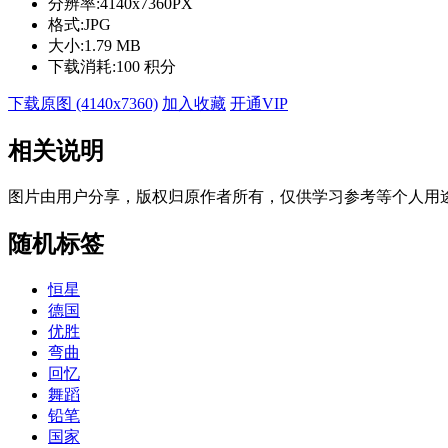
分辨率:
4140x7360PX
格式:
JPG
大小:
1.79 MB
下载消耗:
100 积分
下载原图 (4140x7360)
加入收藏
开通VIP
相关说明
图片由用户分享，版权归原作者所有，仅供学习参考等个人用
随机标签
恒星
德国
优胜
弯曲
回忆
舞蹈
铅笔
国家