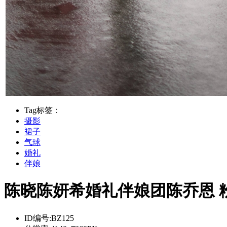
Tag标签：
摄影
裙子
气球
婚礼
伴娘
陈晓陈妍希婚礼伴娘团陈乔恩 
ID编号:
BZ125