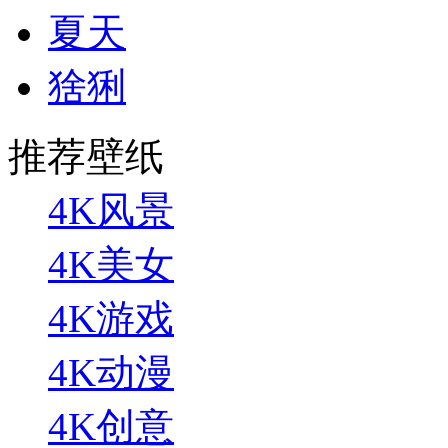
夏天
猞猁
推荐壁纸
4K风景
4K美女
4K游戏
4K动漫
4K创意