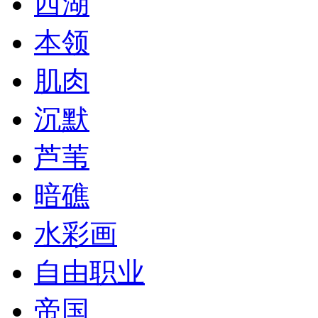
西湖
本领
肌肉
沉默
芦苇
暗礁
水彩画
自由职业
帝国