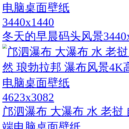
3440x1440
冬天的早晨码头风景3440
4623x3082
邝泗瀑布 大瀑布 水 老挝
端电脑桌面壁纸