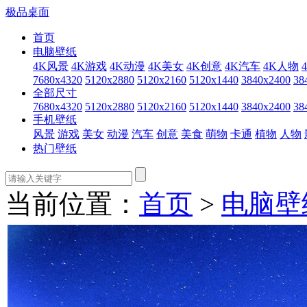
极品桌面
首页
电脑壁纸
4K风景
4K游戏
4K动漫
4K美女
4K创意
4K汽车
4K人物
7680x4320
5120x2880
5120x2160
5120x1440
3840x2400
38
全部尺寸
7680x4320
5120x2880
5120x2160
5120x1440
3840x2400
38
手机壁纸
风景
游戏
美女
动漫
汽车
创意
美食
萌物
卡通
植物
人物
热门壁纸
当前位置：
首页
>
电脑壁