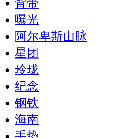
背带
曝光
阿尔卑斯山脉
星团
玲珑
纪念
钢铁
海南
手势