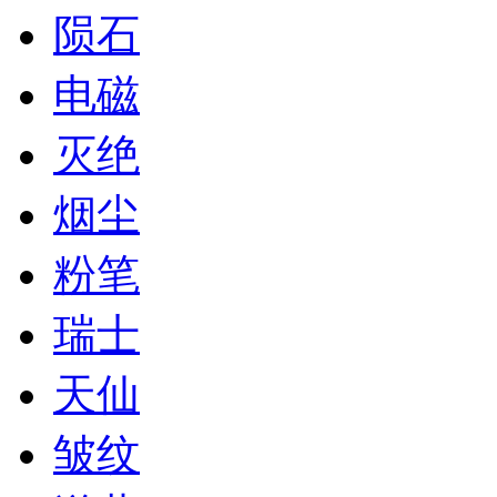
陨石
电磁
灭绝
烟尘
粉笔
瑞士
天仙
皱纹