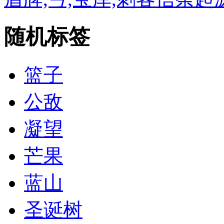
随机标签
篮子
公敌
凝望
芒果
蓝山
圣诞树