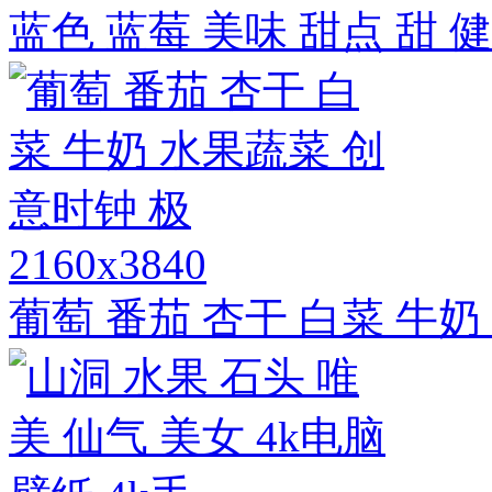
蓝色 蓝莓 美味 甜点 甜 
2160x3840
葡萄 番茄 杏干 白菜 牛奶