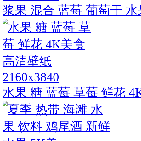
浆果 混合 蓝莓 葡萄干 水
2160x3840
水果 糖 蓝莓 草莓 鲜花 