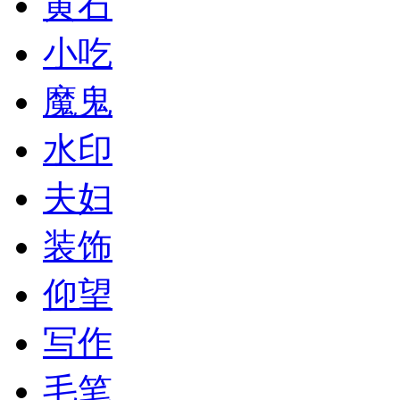
黄石
小吃
魔鬼
水印
夫妇
装饰
仰望
写作
毛笔