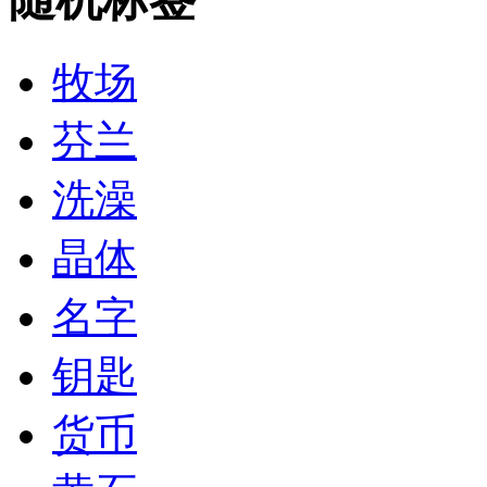
牧场
芬兰
洗澡
晶体
名字
钥匙
货币