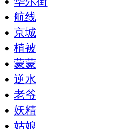
华尔街
航线
京城
植被
蒙蒙
逆水
老爷
妖精
姑娘