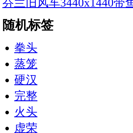
芬兰旧风车3440x144
随机标签
拳头
蒸笼
硬汉
完整
火头
虚荣