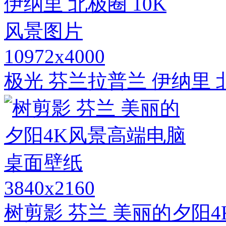
10972x4000
极光 芬兰拉普兰 伊纳里 
3840x2160
树剪影 芬兰 美丽的夕阳