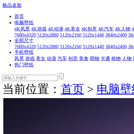
极品桌面
首页
电脑壁纸
4K风景
4K游戏
4K动漫
4K美女
4K创意
4K汽车
4K人物
7680x4320
5120x2880
5120x2160
5120x1440
3840x2400
38
全部尺寸
7680x4320
5120x2880
5120x2160
5120x1440
3840x2400
38
手机壁纸
风景
游戏
美女
动漫
汽车
创意
美食
萌物
卡通
植物
人物
热门壁纸
当前位置：
首页
>
电脑壁