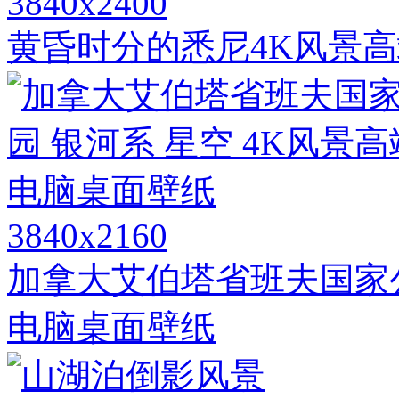
3840x2400
黄昏时分的悉尼4K风景
3840x2160
加拿大艾伯塔省班夫国家公
电脑桌面壁纸