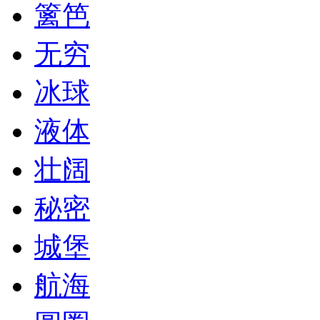
篱笆
无穷
冰球
液体
壮阔
秘密
城堡
航海