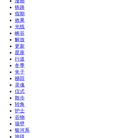
漫画
铁路
假期
效果
光线
峡谷
解放
更新
星座
行道
冬季
夹子
梯田
灵魂
仪式
散步
转角
护士
谷物
墙壁
银河系
地毯