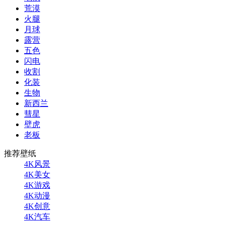
荒漠
火腿
月球
露营
五色
闪电
收割
化装
生物
新西兰
彗星
壁虎
老板
推荐壁纸
4K风景
4K美女
4K游戏
4K动漫
4K创意
4K汽车