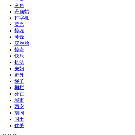
灰色
丹顶鹤
打字机
荧光
惊魂
冲锋
双胞胎
惊奇
快乐
执法
夫妇
野外
绳子
栅栏
死亡
城市
西安
胡同
国土
优美