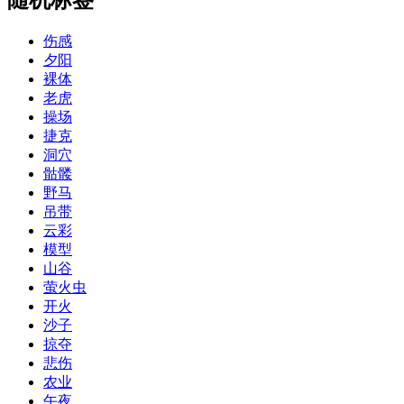
伤感
夕阳
裸体
老虎
操场
捷克
洞穴
骷髅
野马
吊带
云彩
模型
山谷
萤火虫
开火
沙子
掠夺
悲伤
农业
午夜