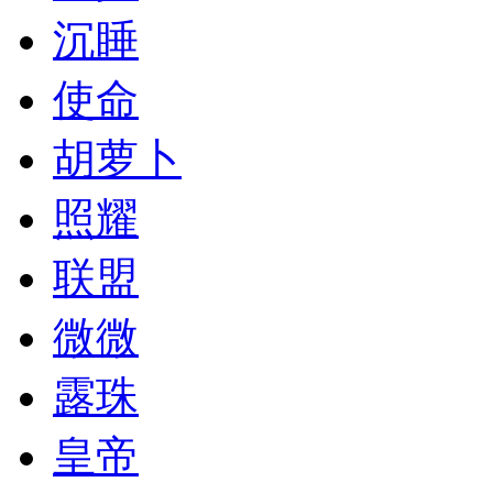
沉睡
使命
胡萝卜
照耀
联盟
微微
露珠
皇帝