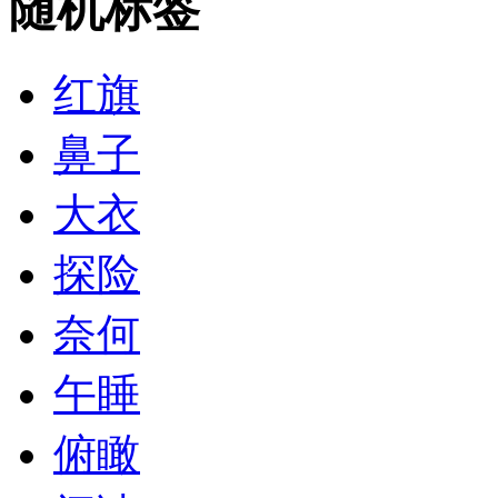
随机标签
红旗
鼻子
大衣
探险
奈何
午睡
俯瞰