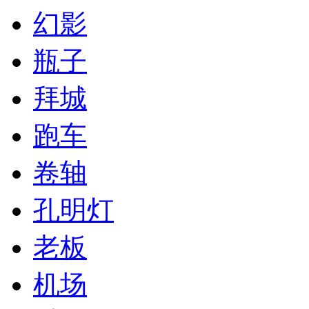
幻影
瓶子
拜城
跑车
卷轴
孔明灯
老板
机场