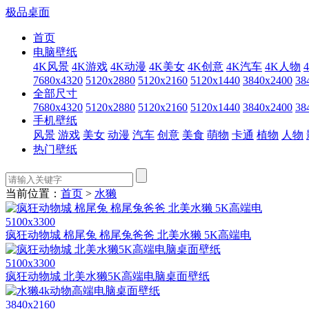
极品桌面
首页
电脑壁纸
4K风景
4K游戏
4K动漫
4K美女
4K创意
4K汽车
4K人物
7680x4320
5120x2880
5120x2160
5120x1440
3840x2400
38
全部尺寸
7680x4320
5120x2880
5120x2160
5120x1440
3840x2400
38
手机壁纸
风景
游戏
美女
动漫
汽车
创意
美食
萌物
卡通
植物
人物
热门壁纸
当前位置：
首页
>
水獭
5100x3300
疯狂动物城 棉尾兔 棉尾兔爸爸 北美水獭 5K高端电
5100x3300
疯狂动物城 北美水獭5K高端电脑桌面壁纸
3840x2160