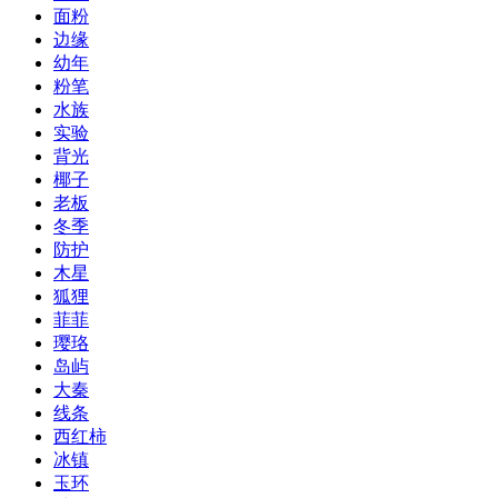
面粉
边缘
幼年
粉笔
水族
实验
背光
椰子
老板
冬季
防护
木星
狐狸
菲菲
璎珞
岛屿
大秦
线条
西红柿
冰镇
玉环