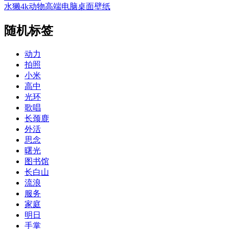
水獭4k动物高端电脑桌面壁纸
随机标签
动力
拍照
小米
高中
光环
歌唱
长颈鹿
外活
思念
曙光
图书馆
长白山
流浪
服务
家庭
明日
手掌