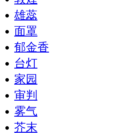
雄蕊
面罩
郁金香
台灯
家园
审判
雾气
芥末