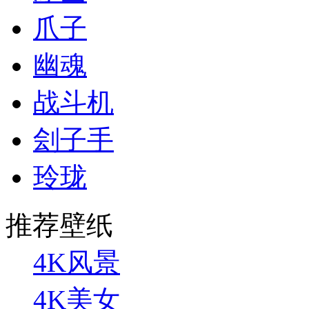
爪子
幽魂
战斗机
刽子手
玲珑
推荐壁纸
4K风景
4K美女