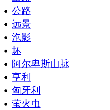
公路
远景
泡影
坏
阿尔卑斯山脉
亨利
匈牙利
萤火虫