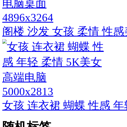
4896x3264
阁楼 沙发 女孩 柔情 性
5000x2813
女孩 连衣裙 蝴蝶 性感 
随机标签