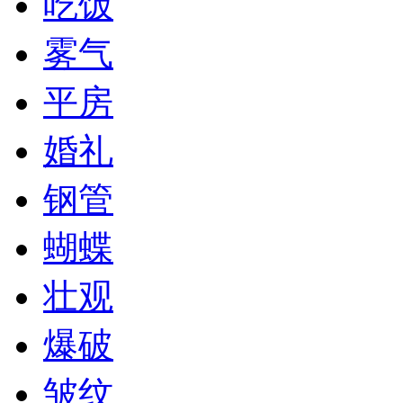
吃饭
雾气
平房
婚礼
钢管
蝴蝶
壮观
爆破
皱纹