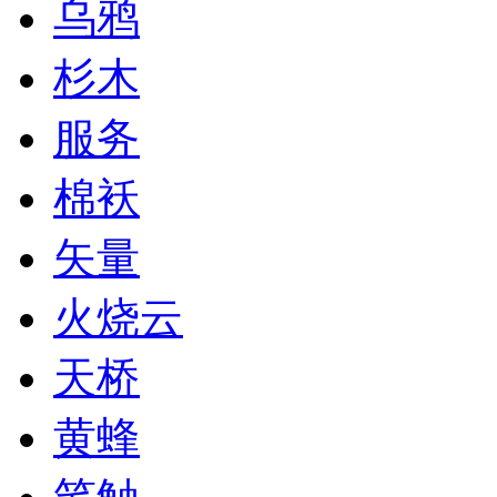
乌鸦
杉木
服务
棉袄
矢量
火烧云
天桥
黄蜂