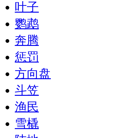
叶子
鹦鹉
奔腾
惩罚
方向盘
斗笠
渔民
雪橇