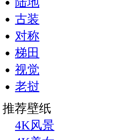
陆地
古装
对称
梯田
视觉
老挝
推荐壁纸
4K风景