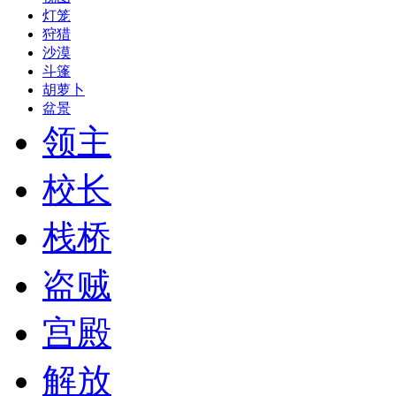
灯笼
狩猎
沙漠
斗篷
胡萝卜
盆景
领主
校长
栈桥
盗贼
宫殿
解放