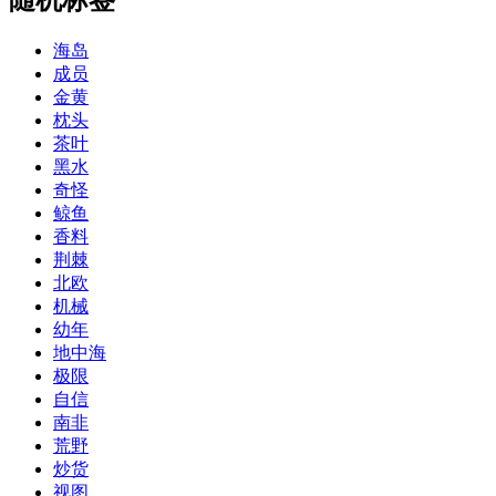
海岛
成员
金黄
枕头
茶叶
黑水
奇怪
鲸鱼
香料
荆棘
北欧
机械
幼年
地中海
极限
自信
南非
荒野
炒货
视图