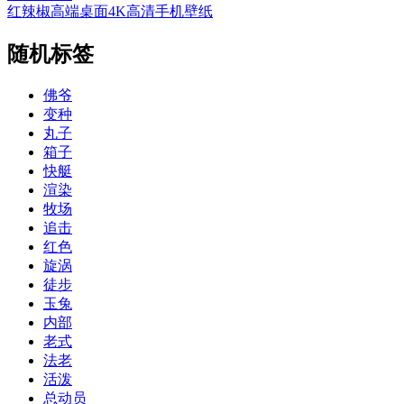
红辣椒高端桌面4K高清手机壁纸
随机标签
佛爷
变种
丸子
箱子
快艇
渲染
牧场
追击
红色
旋涡
徒步
玉兔
内部
老式
法老
活泼
总动员