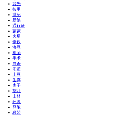
背光
披甲
世纪
新娘
通行证
蒙蒙
火星
钢铁
海豚
祖师
手术
自杀
消逝
土豆
生存
离子
茶叶
山林
环境
尊敬
联盟