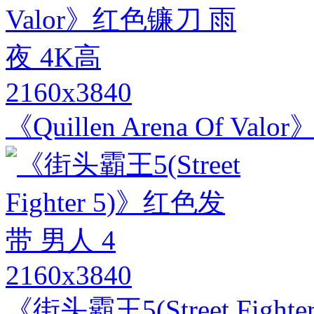
2160x3840
《Quillen Arena Of V
2160x3840
《街头霸王5(Street Figh