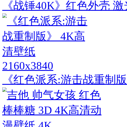
《战锤40K》红色外壳 激
2160x3840
《红色派系:游击战重制版