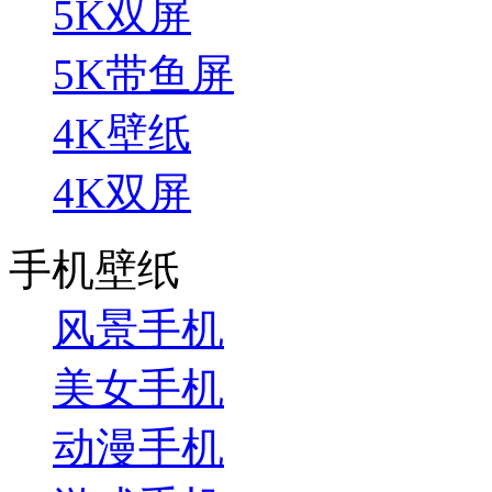
5K双屏
5K带鱼屏
4K壁纸
4K双屏
手机壁纸
风景手机
美女手机
动漫手机