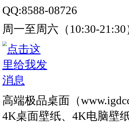
QQ:8588-08726
周一至周六（10:30-21:3
高端极品桌面（www.igd
4K桌面壁纸、4K电脑壁