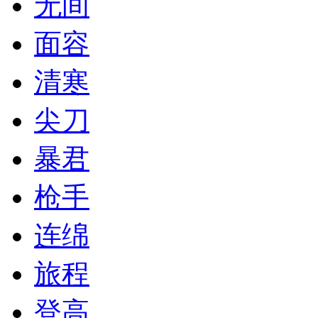
无间
面容
清寒
尖刀
暴君
枪手
连绵
旅程
登高