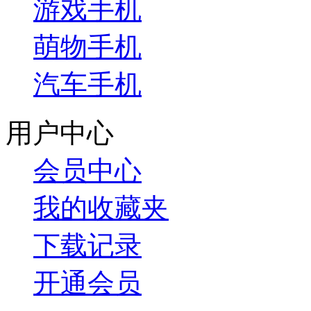
游戏手机
萌物手机
汽车手机
用户中心
会员中心
我的收藏夹
下载记录
开通会员