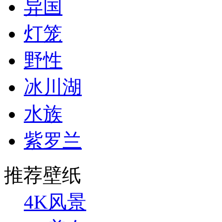
异国
灯笼
野性
冰川湖
水族
紫罗兰
推荐壁纸
4K风景