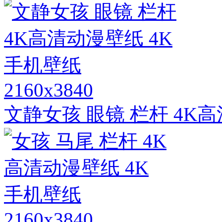
2160x3840
文静女孩 眼镜 栏杆 4K
2160x3840