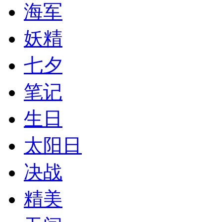
海军
妖精
七夕
笔记
生日
太阳日
决战
精美