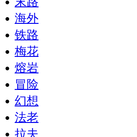
末路
海外
铁路
梅花
熔岩
冒险
幻想
法老
拉夫