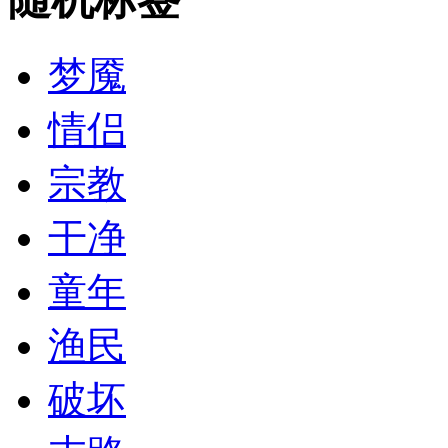
梦魇
情侣
宗教
干净
童年
渔民
破坏