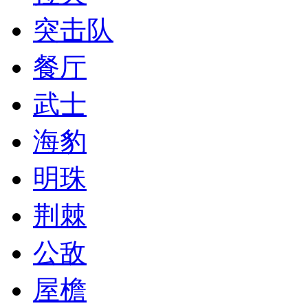
突击队
餐厅
武士
海豹
明珠
荆棘
公敌
屋檐