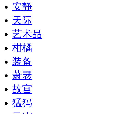
安静
天际
艺术品
柑橘
装备
萧瑟
故宫
猛犸