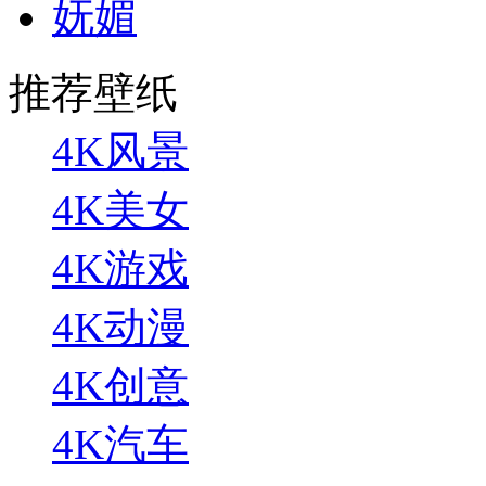
妩媚
推荐壁纸
4K风景
4K美女
4K游戏
4K动漫
4K创意
4K汽车