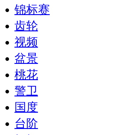
锦标赛
齿轮
视频
盆景
桃花
警卫
国度
台阶