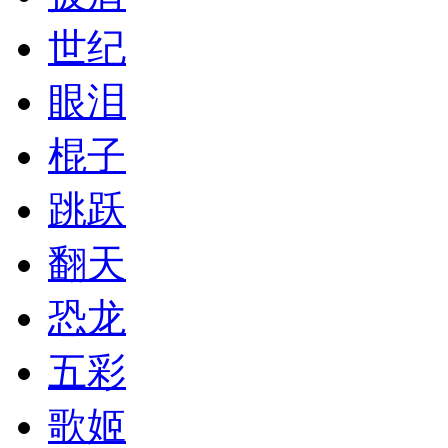
世纪
眼泪
棍子
跳跃
翻天
恐龙
五彩
歌姬