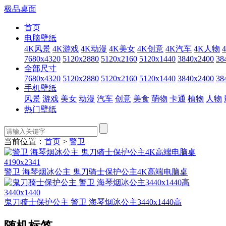
极品桌面
首页
电脑壁纸
4K风景
4K游戏
4K动漫
4K美女
4K创意
4K汽车
4K人物
7680x4320
5120x2880
5120x2160
5120x1440
3840x2400
38
全部尺寸
7680x4320
5120x2880
5120x2160
5120x1440
3840x2400
38
手机壁纸
风景
游戏
美女
动漫
汽车
创意
美食
萌物
卡通
植物
人物
热门壁纸
当前位置：
首页
>
警卫
4190x2341
警卫 海琴烟冰公主 鬼刀骑士保护公主4K高端电脑桌
3440x1440
鬼刀骑士保护公主 警卫 海琴烟冰公主3440x1440高
随机标签