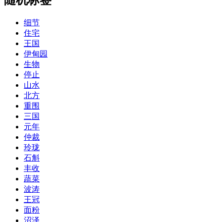
细节
住宅
王国
伊甸园
生物
停止
山水
北方
重围
三国
元年
仲裁
玲珑
石斛
丰收
蔬菜
波涛
王冠
面粉
沼泽