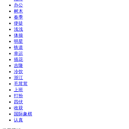
办公
树木
春季
使徒
浅浅
体操
明星
铁道
幸运
插花
吉隆
冷饮
浙江
毛茸茸
上班
打扮
四伏
收获
国际象棋
认真