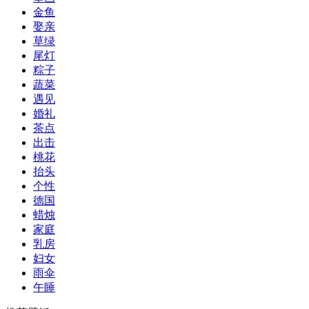
金鱼
娶亲
草绿
尾灯
粽子
蔬菜
遇见
婚礼
茶点
出击
桃花
抬头
个性
德国
蜡烛
家庭
乳房
妇女
雨伞
午睡