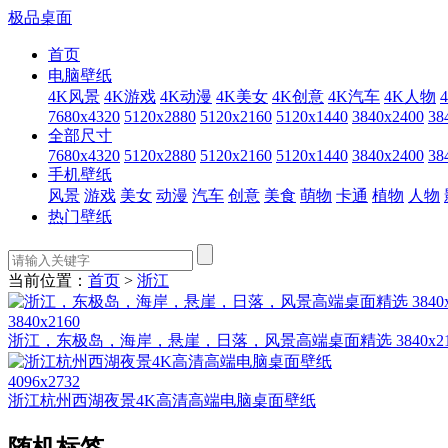
极品桌面
首页
电脑壁纸
4K风景
4K游戏
4K动漫
4K美女
4K创意
4K汽车
4K人物
7680x4320
5120x2880
5120x2160
5120x1440
3840x2400
38
全部尺寸
7680x4320
5120x2880
5120x2160
5120x1440
3840x2400
38
手机壁纸
风景
游戏
美女
动漫
汽车
创意
美食
萌物
卡通
植物
人物
热门壁纸
当前位置：
首页
>
浙江
3840x2160
浙江，东极岛，海岸，悬崖，日落，风景高端桌面精选 3840x2
4096x2732
浙江杭州西湖夜景4K高清高端电脑桌面壁纸
随机标签