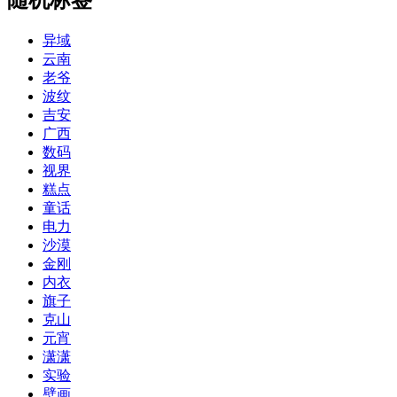
异域
云南
老爷
波纹
吉安
广西
数码
视界
糕点
童话
电力
沙漠
金刚
内衣
旗子
克山
元宵
潇潇
实验
壁画