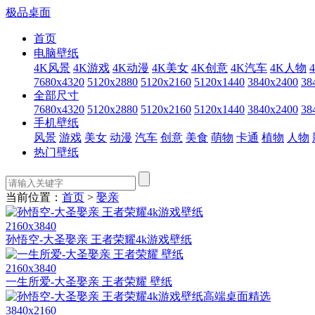
极品桌面
首页
电脑壁纸
4K风景
4K游戏
4K动漫
4K美女
4K创意
4K汽车
4K人物
7680x4320
5120x2880
5120x2160
5120x1440
3840x2400
38
全部尺寸
7680x4320
5120x2880
5120x2160
5120x1440
3840x2400
38
手机壁纸
风景
游戏
美女
动漫
汽车
创意
美食
萌物
卡通
植物
人物
热门壁纸
当前位置：
首页
>
娶亲
2160x3840
孙悟空-大圣娶亲 王者荣耀4k游戏壁纸
2160x3840
一生所爱-大圣娶亲 王者荣耀 壁纸
3840x2160