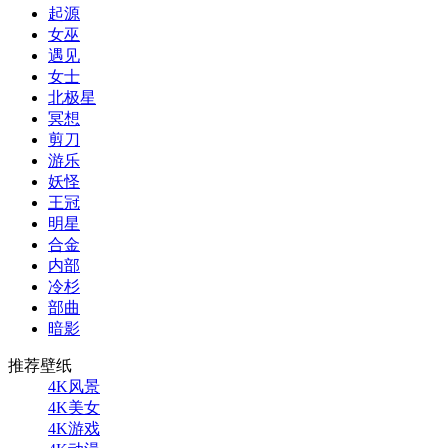
起源
女巫
遇见
女士
北极星
冥想
剪刀
游乐
妖怪
王冠
明星
合金
内部
冷杉
部曲
暗影
推荐壁纸
4K风景
4K美女
4K游戏