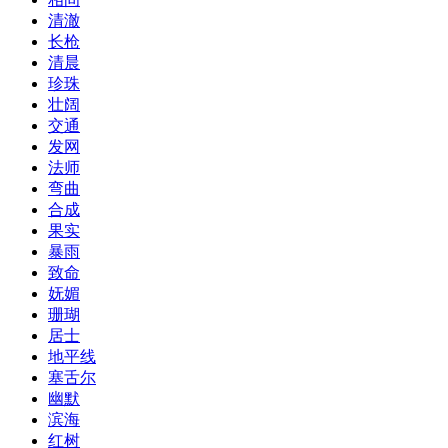
清澈
长枪
清晨
珍珠
壮阔
交通
发网
法师
弯曲
合成
果实
暴雨
致命
妩媚
珊瑚
居士
地平线
塞舌尔
幽默
滨海
红树