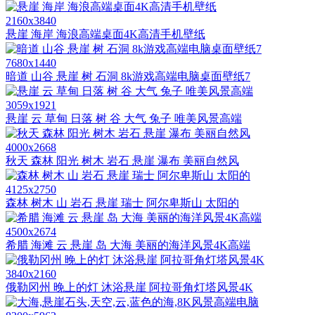
2160x3840
悬崖 海岸 海浪高端桌面4K高清手机壁纸
7680x1440
暗道 山谷 悬崖 树 石洞 8k游戏高端电脑桌面壁纸7
3059x1921
悬崖 云 草甸 日落 树 谷 大气 兔子 唯美风景高端
4000x2668
秋天 森林 阳光 树木 岩石 悬崖 瀑布 美丽自然风
4125x2750
森林 树木 山 岩石 悬崖 瑞士 阿尔卑斯山 太阳的
4500x2674
希腊 海滩 云 悬崖 岛 大海 美丽的海洋风景4K高端
3840x2160
俄勒冈州 晚上的灯 沐浴悬崖 阿拉哥角灯塔风景4K