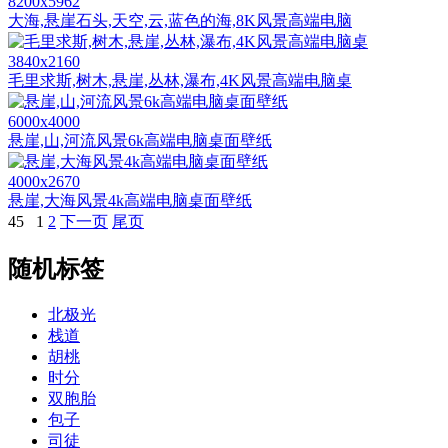
8200x5962
大海,悬崖石头,天空,云,蓝色的海,8K风景高端电脑
3840x2160
毛里求斯,树木,悬崖,丛林,瀑布,4K风景高端电脑桌
6000x4000
悬崖,山,河流风景6k高端电脑桌面壁纸
4000x2670
悬崖,大海风景4k高端电脑桌面壁纸
45
1
2
下一页
尾页
随机标签
北极光
栈道
胡桃
时分
双胞胎
包子
司徒