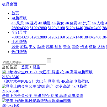
极品桌面
首页
电脑壁纸
4K风景
4K游戏
4K动漫
4K美女
4K创意
4K汽车
4K人物
7680x4320
5120x2880
5120x2160
5120x1440
3840x2400
38
全部尺寸
7680x4320
5120x2880
5120x2160
5120x1440
3840x2400
38
手机壁纸
风景
游戏
美女
动漫
汽车
创意
美食
萌物
卡通
植物
人物
热门壁纸
当前位置：
首页
>
悬崖
2160x3840
《绝地求生PUBG》大巴车 悬崖 枪 4K高清电脑壁纸
2160x3840
悬崖上的金鱼公主 波妞 宗介 动漫 高清 4k电脑壁
3840x2160