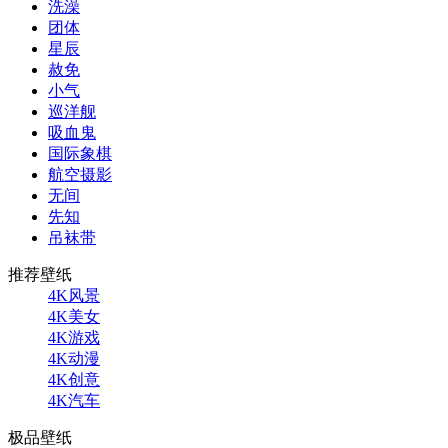
洗澡
团体
星辰
赦免
小气
巡洋舰
吸血鬼
国际象棋
航空摄影
无间
先知
吊袜带
推荐壁纸
4K风景
4K美女
4K游戏
4K动漫
4K创意
4K汽车
极品壁纸