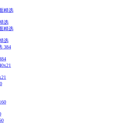
精选
精选
84
21
0