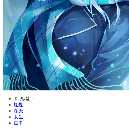
Tag标签：
蝴蝶
冬天
女生
围巾