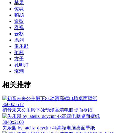
苹果
惊魂
鹦鹉
造型
凝视
云杉
系列
俱乐部
奖杯
方子
孔明灯
涨潮
相关推荐
8600x5512
初音未来公主殿下8k动漫高端电脑桌面壁纸
3840x2160
失乐园 by_ateliz_dcycjnr 4k高端电脑桌面壁纸