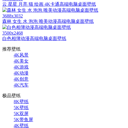
云 星星 月亮 猫 绘画 4K卡通高端电脑桌面壁纸
3688x3032
森林 女生 水 泡泡 唯美动漫高端电脑桌面壁纸
3500x2468
白色相簿动漫高端电脑桌面壁纸
推荐壁纸
4K风景
4K美女
4K游戏
4K动漫
4K创意
4K汽车
极品壁纸
8K壁纸
5K壁纸
5K双屏
5K带鱼屏
4K壁纸