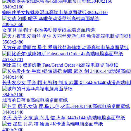
3840x2160
蜘蛛侠美女蜘蛛格温4k高端电脑桌面壁纸3840x2160
4096x2560
女孩 闭眼 帽子 4k唯美动漫壁纸高端桌面精选
3508x2480
天方夜谭 爱丽丝 星尘 爱丽丝梦游仙境 动漫高端电脑桌面壁纸
4613x2701
阿比盖尔·威廉姆斯 Fate/Grand Order 4k高端电脑桌面壁纸
3440x1440
长头发少女 手套 帽 短裤裙 制服 武器 剑 3440x1440动漫高
3840x2160
城市的日落4k高端电脑桌面壁纸
3440x1440
冬天,房子,女孩,鹿,鸟儿,信,火车,3440x1440高端电脑桌面壁纸
4000x3000