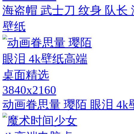
海盗帽 武士刀 纹身 队长
壁纸
3840x2160
动画眷思量 璎陌 眼泪 4