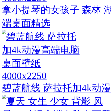
拿小提琴的女孩子 森林 湖
端桌面精选
4000x2250
碧蓝航线 萨拉托加4k动