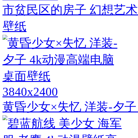
市贫民区的房子 幻想艺术
壁纸
3840x2400
黄昏少女×失忆 洋装-夕子