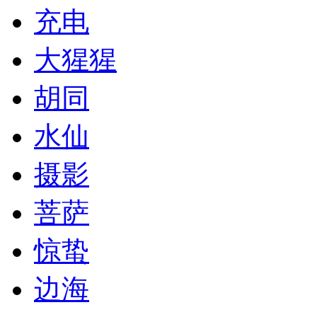
充电
大猩猩
胡同
水仙
摄影
菩萨
惊蛰
边海