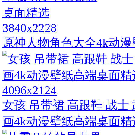
3840x2228
原神人物角色大全4k动
4096x2124
女孩 吊带裙 高跟鞋 战士
画4k动漫壁纸高端桌面精