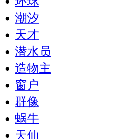
环球
潮汐
天才
潜水员
造物主
窗户
群像
蜗牛
天仙