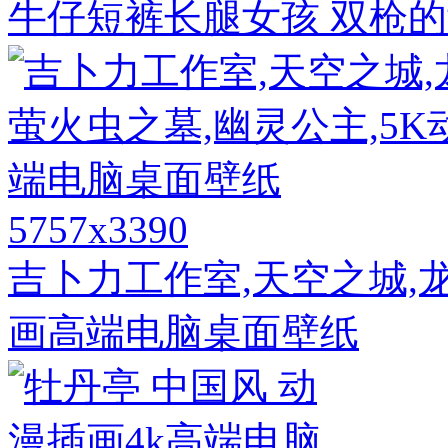
牛仔短裤长腿女孩 双枪的
5757x3390
吉卜力工作室,天空之城,龙
画高端电脑桌面壁纸