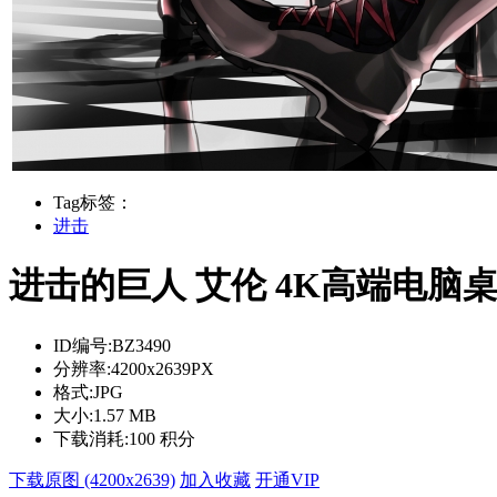
Tag标签：
进击
进击的巨人 艾伦 4K高端电脑
ID编号:
BZ3490
分辨率:
4200x2639PX
格式:
JPG
大小:
1.57 MB
下载消耗:
100 积分
下载原图 (4200x2639)
加入收藏
开通VIP