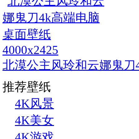
4000x2425
北漠公主风玲和云娜鬼刀
推荐壁纸
4K风景
4K美女
4K游戏