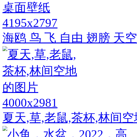
4195x2797
海鸥 鸟 飞 自由 翅膀 天
4000x2981
夏天,草,老鼠,茶杯,林间