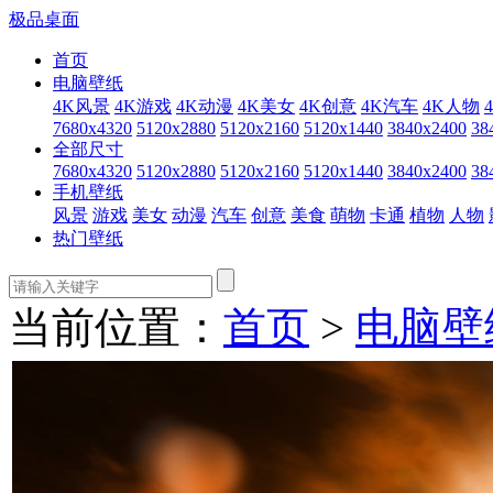
极品桌面
首页
电脑壁纸
4K风景
4K游戏
4K动漫
4K美女
4K创意
4K汽车
4K人物
7680x4320
5120x2880
5120x2160
5120x1440
3840x2400
38
全部尺寸
7680x4320
5120x2880
5120x2160
5120x1440
3840x2400
38
手机壁纸
风景
游戏
美女
动漫
汽车
创意
美食
萌物
卡通
植物
人物
热门壁纸
当前位置：
首页
>
电脑壁