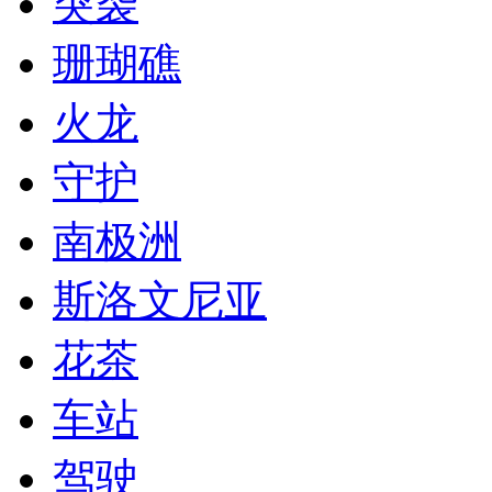
突袭
珊瑚礁
火龙
守护
南极洲
斯洛文尼亚
花茶
车站
驾驶