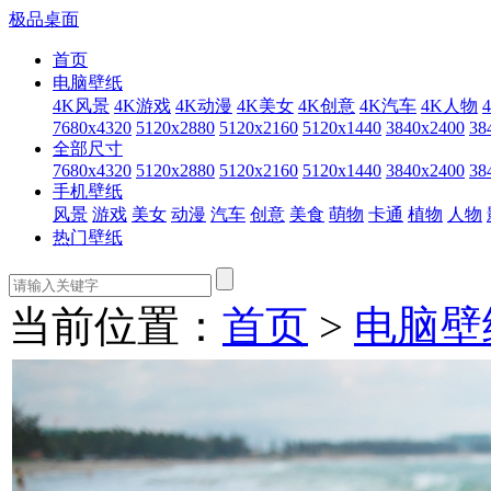
极品桌面
首页
电脑壁纸
4K风景
4K游戏
4K动漫
4K美女
4K创意
4K汽车
4K人物
7680x4320
5120x2880
5120x2160
5120x1440
3840x2400
38
全部尺寸
7680x4320
5120x2880
5120x2160
5120x1440
3840x2400
38
手机壁纸
风景
游戏
美女
动漫
汽车
创意
美食
萌物
卡通
植物
人物
热门壁纸
当前位置：
首页
>
电脑壁