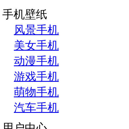
手机壁纸
风景手机
美女手机
动漫手机
游戏手机
萌物手机
汽车手机
用户中心