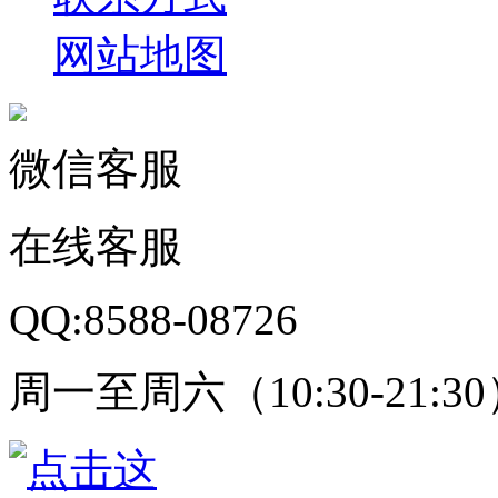
网站地图
微信客服
在线客服
QQ:8588-08726
周一至周六（10:30-21:3