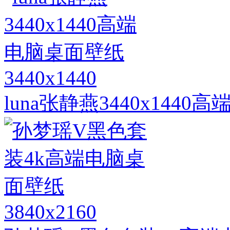
3440x1440
luna张静燕3440x144
3840x2160