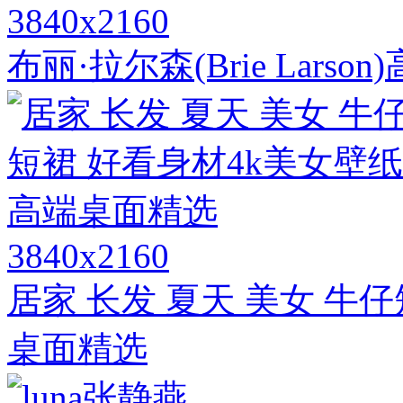
3840x2160
布丽·拉尔森(Brie Lars
3840x2160
居家 长发 夏天 美女 牛
桌面精选