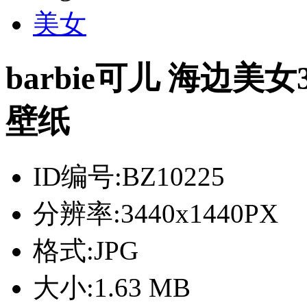
美女
barbie可儿 海边美女
壁纸
ID编号:
BZ10225
分辨率:
3440x1440PX
格式:
JPG
大小:
1.63 MB