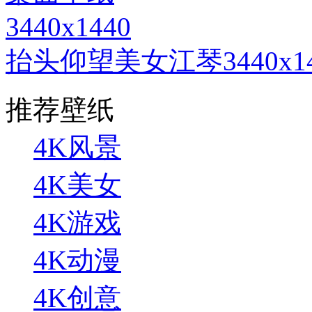
3440x1440
抬头仰望美女江琴3440x
推荐壁纸
4K风景
4K美女
4K游戏
4K动漫
4K创意