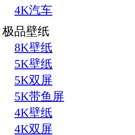
4K汽车
极品壁纸
8K壁纸
5K壁纸
5K双屏
5K带鱼屏
4K壁纸
4K双屏