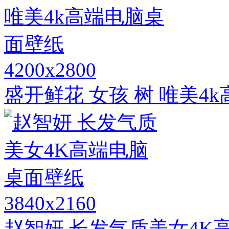
4200x2800
盛开鲜花 女孩 树 唯美4
3840x2160
赵智妍 长发气质美女4K