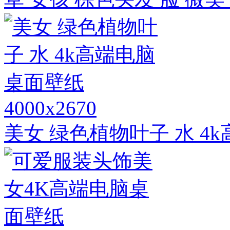
4000x2670
美女 绿色植物叶子 水 4