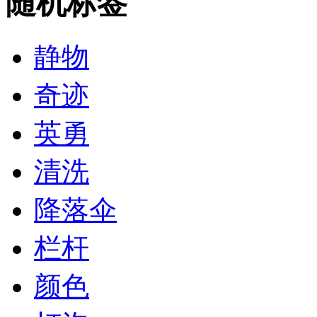
随机标签
静物
奇迹
英勇
清洗
降落伞
栏杆
颜色