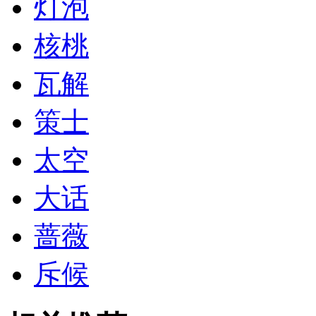
灯泡
核桃
瓦解
策士
太空
大话
蔷薇
斥候