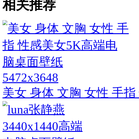
相关推荐
5472x3648
美女 身体 文胸 女性 手