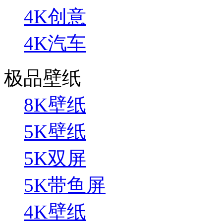
4K创意
4K汽车
极品壁纸
8K壁纸
5K壁纸
5K双屏
5K带鱼屏
4K壁纸