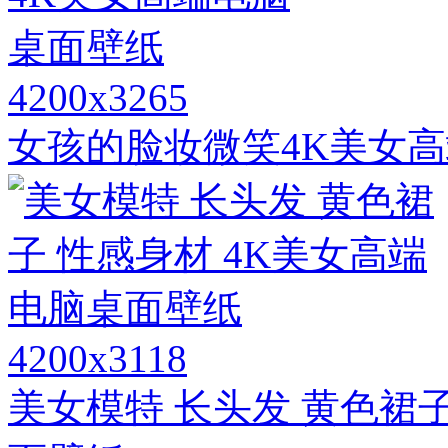
4200x3265
女孩的脸妆微笑4K美女
4200x3118
美女模特 长头发 黄色裙子