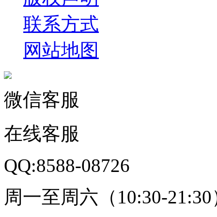
联系方式
网站地图
微信客服
在线客服
QQ:8588-08726
周一至周六（10:30-21:3