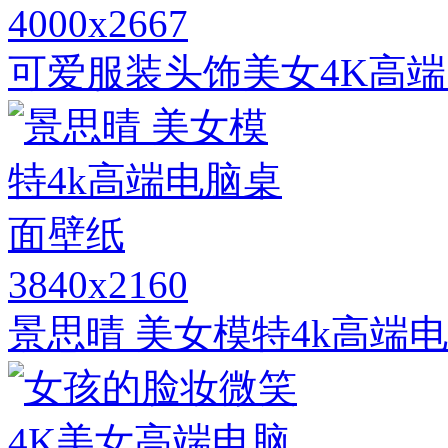
4000x2667
可爱服装头饰美女4K高
3840x2160
景思晴 美女模特4k高端