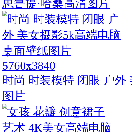
思鲁提·哈桑高清图片
5760x3840
时尚 时装模特 闭眼 户外
图片