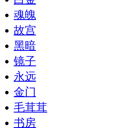
魂魄
故宫
黑暗
镜子
永远
金门
毛茸茸
书房