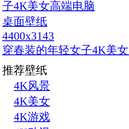
4400x3143
穿春装的年轻女子4K美
推荐壁纸
4K风景
4K美女
4K游戏