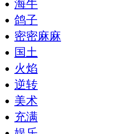
海牛
鸽子
密密麻麻
国土
火焰
逆转
美术
充满
娱乐