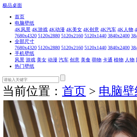
极品桌面
首页
电脑壁纸
4K风景
4K游戏
4K动漫
4K美女
4K创意
4K汽车
4K人物
7680x4320
5120x2880
5120x2160
5120x1440
3840x2400
38
全部尺寸
7680x4320
5120x2880
5120x2160
5120x1440
3840x2400
38
手机壁纸
风景
游戏
美女
动漫
汽车
创意
美食
萌物
卡通
植物
人物
热门壁纸
当前位置：
首页
>
电脑壁